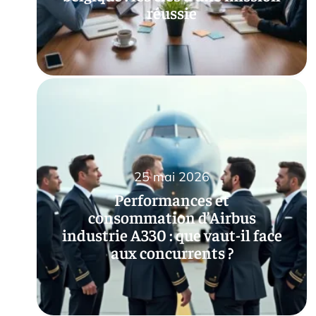
réussie
25 mai 2026
Performances et
consommation d’Airbus
industrie A330 : que vaut-il face
aux concurrents ?