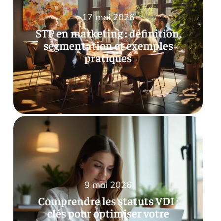
17 mai 2026
STP en marketing : définition,
segmentation et exemples
pratiques
9 mai 2026
Comprendre les statuts VDI :
clés pour optimiser votre