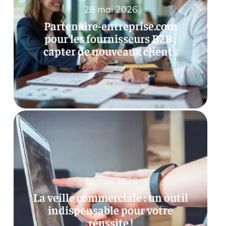
28 mai 2026
Partenaire-entreprise.com
pour les fournisseurs B2B :
capter de nouveaux clients
26 mai 2026
La veille commerciale : un outil
indispensable pour votre
réussite !