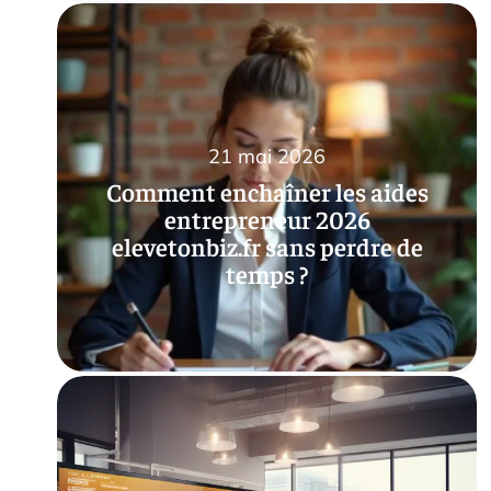
21 mai 2026
Comment enchaîner les aides
entrepreneur 2026
elevetonbiz.fr sans perdre de
temps ?