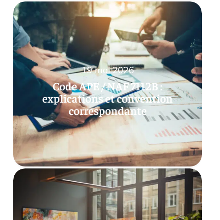
19 mai 2026
Code APE / NAF 7112B :
explications et convention
correspondante