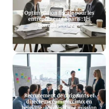
5 juin 2026
Optimisation fiscale pour les
entrepreneurs à paris : les
bonnes pratiques
28 mai 2026
Recrutement de dirigeants et
directeurs commerciaux en
belgique : les clés d’une mission