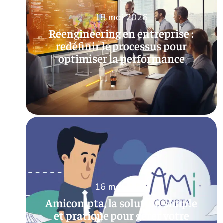
18 mai 2026
Reengineering en entreprise :
redéfinir le processus pour
optimiser la performance
16 mai 2026
Amicompta, la solution simple
et pratique pour gérer votre