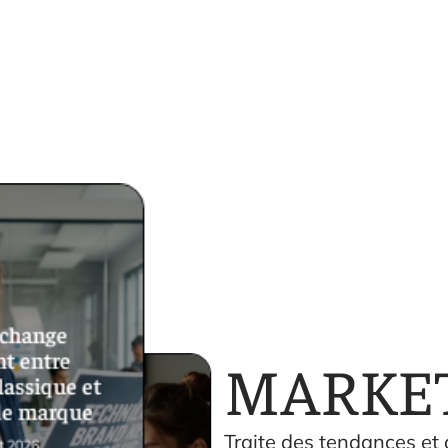
 change
MARKE
t entre
lassique et
de marque
Traite des tendances et