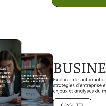
BUSINE
des
France
Comment pme-actu.fr
nbiz.fr
Explorez des informatio
structure votre veille sur la
plan de
productivité en PME ?
stratégies d’entreprise e
t ?
30 juillet 2026
enjeux et analyses du m
26
CONSULTER