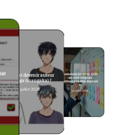
que
Comment devenir auteur
Fouineteau les 5P en 2026
: un outil toujours
de manga (mangaka) ?
pertinent ou déjà dépassé
?
17 juillet 2026
14 juillet 2026