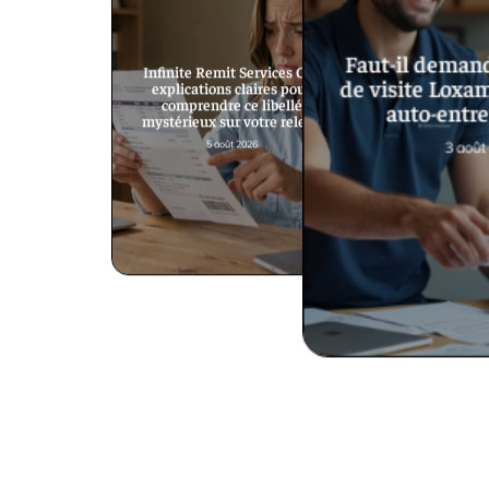
Faut-il demand
Infinite Remit Services Co :
détaillants
de visite Loxa
explications claires pour
loi complet
comprendre ce libellé
auto-entre
il
mystérieux sur votre relevé
026
5 août 2026
3 août