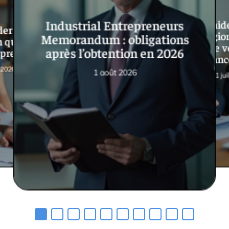
Comment aide
Industrial Entrepreneurs
er une carrte
France Region
Memorandum : obligations
m quand on est
sécurise v
après l’obtention en 2026
preneur ?
finan
 2026
1 août 2026
31 jui