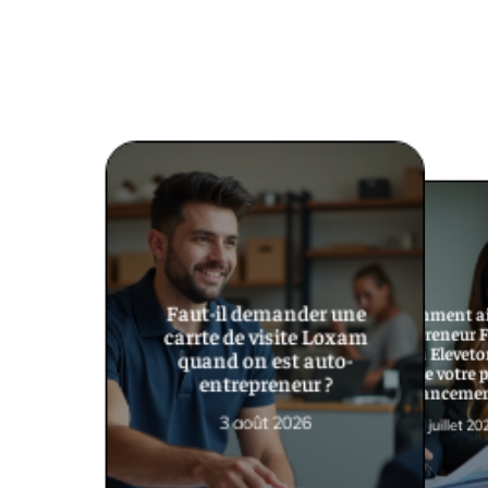
Faut-il demander une
Comment ai
entrepreneur 
carrte de visite Loxam
Region Eleveto
quand on est auto-
sécurise votre 
entrepreneur ?
financemen
3 août 2026
31 juillet 20