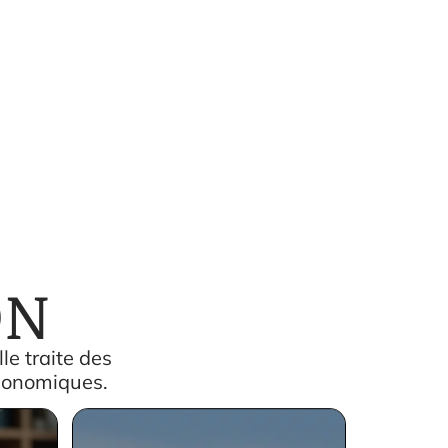
ON
le traite des
économiques.