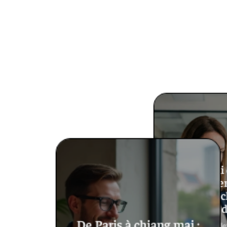
Ce qui
vraimen
publicité c
contenu 
De Paris à chiang mai :