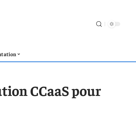
tation
ution CCaaS pour