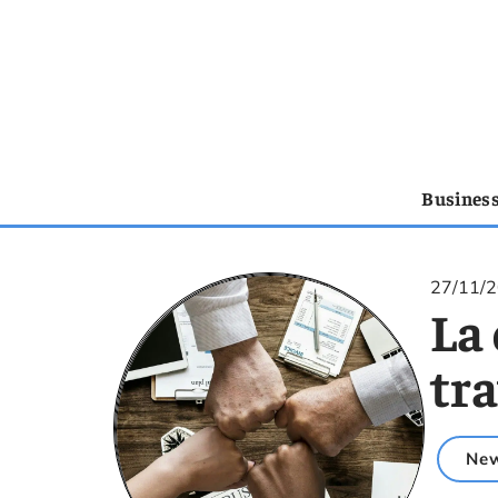
Busines
27/11/
La 
tra
Ne