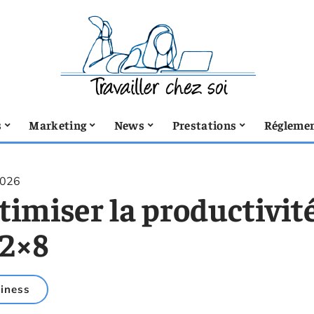
s
Marketing
News
Prestations
Réglemen
2026
imiser la productivité
 2×8
iness