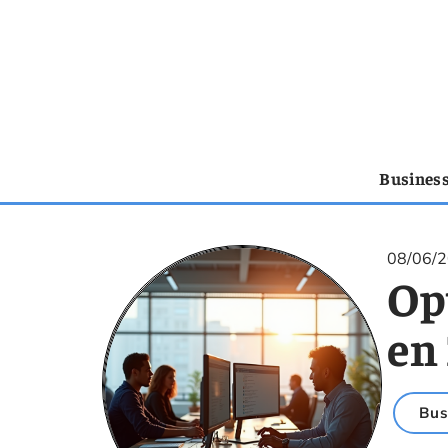
Busines
08/06/
Opt
en
Bus