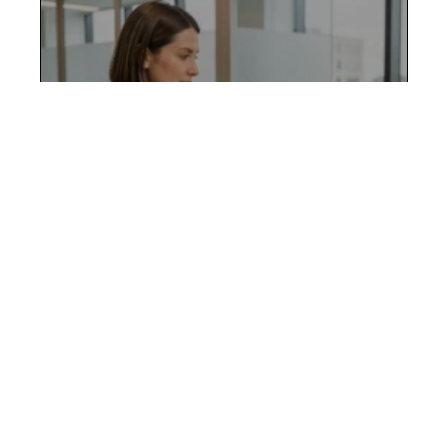
Urbanweb RATP et services
RH : gérer vos congés, fiches
de paie et demandes en ligne
10 août 2026