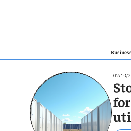
Busines
02/10/
Sto
fo
uti