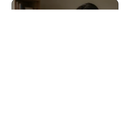
Infinite Remit Services Co :
explications claires pour
comprendre ce libellé
mystérieux sur votre relevé
5 août 2026