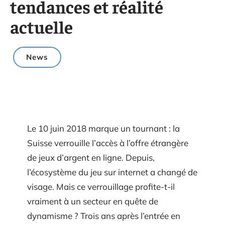
tendances et réalité
actuelle
News
Le 10 juin 2018 marque un tournant : la
Suisse verrouille l’accès à l’offre étrangère
de jeux d’argent en ligne. Depuis,
l’écosystème du jeu sur internet a changé de
visage. Mais ce verrouillage profite-t-il
vraiment à un secteur en quête de
dynamisme ? Trois ans après l’entrée en