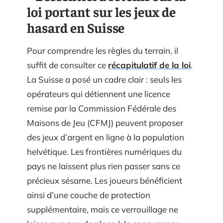
loi portant sur les jeux de
hasard en Suisse
Pour comprendre les règles du terrain, il
suffit de consulter ce
récapitulatif de la loi
.
La Suisse a posé un cadre clair : seuls les
opérateurs qui détiennent une licence
remise par la Commission Fédérale des
Maisons de Jeu (CFMJ) peuvent proposer
des jeux d’argent en ligne à la population
helvétique. Les frontières numériques du
pays ne laissent plus rien passer sans ce
précieux sésame. Les joueurs bénéficient
ainsi d’une couche de protection
supplémentaire, mais ce verrouillage ne