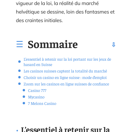
vigueur de la loi, la réalité du marché
helvétique se dessine, loin des fantasmes et
des craintes initiales.
Sommaire
L’essentiel à retenir sur la loi portant sur les jeux de
hasard en Suisse
Les casinos suisses captent la totalité du marché
Choisir un casino en ligne suisse : mode d’emploi
Zoom sur les casinos en ligne suisses de confiance
Casino 777
Mycasino
7 Melons Casino
L’essentiel à retenir sur la