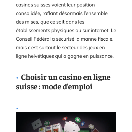
casinos suisses voient leur position
consolidée, raflant désormais l’ensemble
des mises, que ce soit dans les
établissements physiques ou sur internet. Le
Conseil Fédéral a sécurisé la manne fiscale,
mais c’est surtout le secteur des jeux en
ligne helvétiques qui a gagné en puissance.
Choisir un casino en ligne
suisse : mode d’emploi