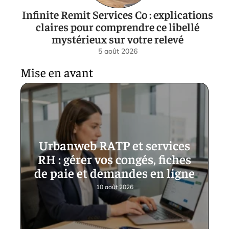
Infinite Remit Services Co : explications
claires pour comprendre ce libellé
mystérieux sur votre relevé
5 août 2026
Mise en avant
Urbanweb RATP et services
RH : gérer vos congés, fiches
de paie et demandes en ligne
10 août 2026