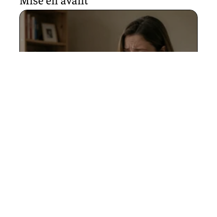
Infinite Remit Services Co :
explications claires pour
comprendre ce libellé
mystérieux sur votre relevé
5 août 2026