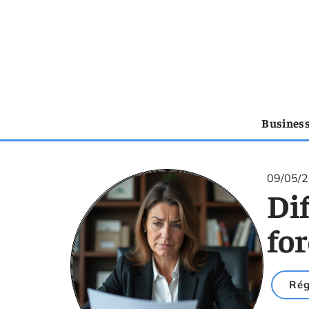
Busines
09/05/
Dif
for
Rég