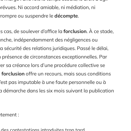
révues. Ni accord amiable, ni médiation, ni
errompre ou suspendre le
décompte
.
s cas, de soulever d’office la
forclusion
. À ce stade,
oi tranche, indépendamment des négligences ou
la sécurité des relations juridiques. Passé le délai,
n présence de circonstances exceptionnelles. Par
rer sa créance lors d’une procédure collective se
 forclusion
offre un recours, mais sous conditions
 n’est pas imputable à une faute personnelle ou à
 démarche dans les six mois suivant la publication
ètement :
des contestations introduites trop tard.