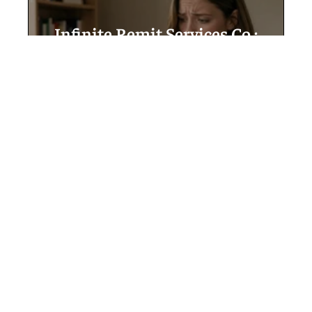
Infinite Remit Services Co :
explications claires pour
comprendre ce libellé
mystérieux sur votre relevé
5 août 2026
Contact
Mentions légales
Sitemap