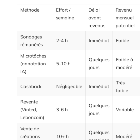
Méthode
Effort /
Délai
Revenu
semaine
avant
mensuel
revenus
potentiel
Sondages
2-4 h
Immédiat
Faible
rémunérés
Microtâches
Quelques
Faible à
(annotation
5-10 h
jours
modéré
IA)
Très
Cashback
Négligeable
Immédiat
faible
Revente
Quelques
(Vinted,
3-6 h
Variable
jours
Leboncoin)
Vente de
Quelques
créations
10+ h
Modéré