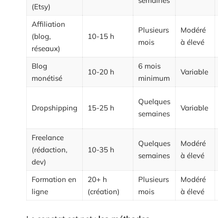
semaines
(Etsy)
Affiliation
Plusieurs
Modéré
(blog,
10-15 h
mois
à élevé
réseaux)
Blog
6 mois
10-20 h
Variable
monétisé
minimum
Quelques
Dropshipping
15-25 h
Variable
semaines
Freelance
Quelques
Modéré
(rédaction,
10-35 h
semaines
à élevé
dev)
Formation en
20+ h
Plusieurs
Modéré
ligne
(création)
mois
à élevé