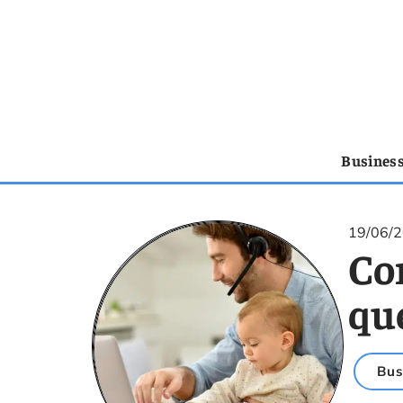
Busines
19/06/
Con
qu
Bus