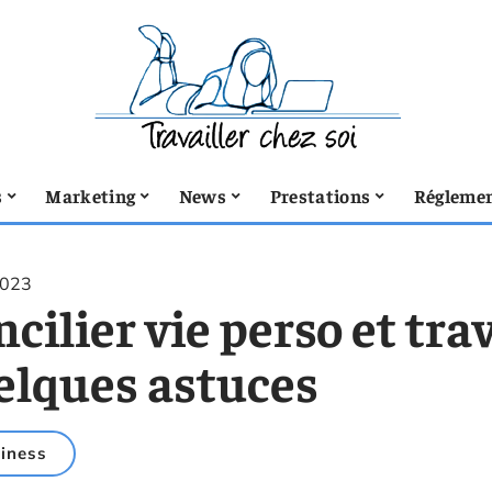
s
Marketing
News
Prestations
Réglemen
2023
cilier vie perso et trav
elques astuces
iness