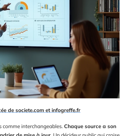
e de societe.com et infogreffe.fr
ées comme interchangeables.
Chaque source a son
ndrier de mise à jour.
Un décideur public qui croise