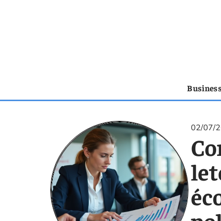
Busines
02/07/
Co
let
éc
pol