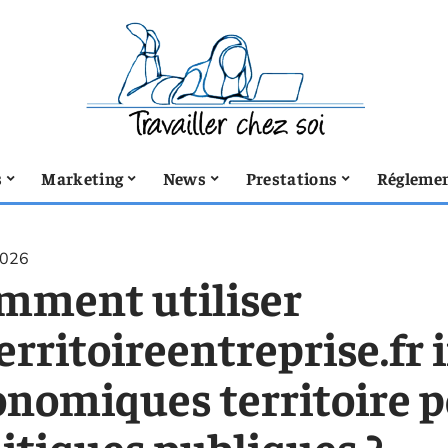
s
Marketing
News
Prestations
Réglemen
2026
mment utiliser
erritoireentreprise.fr
onomiques territoire p
itiques publiques ?