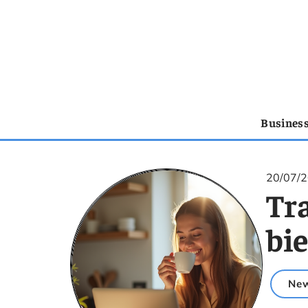
Busines
20/07/
Tra
bi
Ne