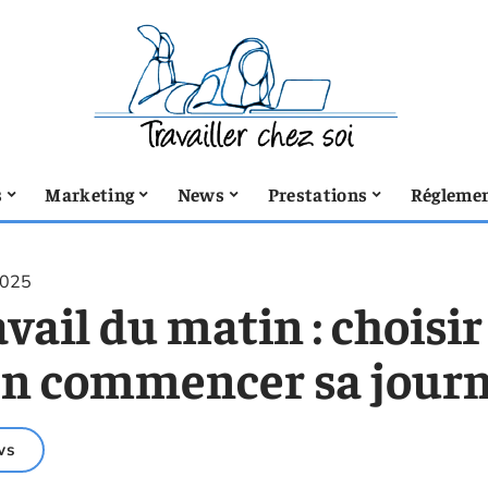
s
Marketing
News
Prestations
Réglemen
2025
vail du matin : choisir
en commencer sa journ
ws