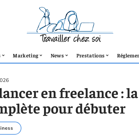
s
Marketing
News
Prestations
Réglemen
2026
lancer en freelance : l
mplète pour débuter
iness