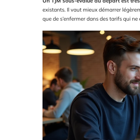
Un TJM sous-évalué au départ est très 
existants. Il vaut mieux démarrer légè
que de s’enfermer dans des tarifs qui ne