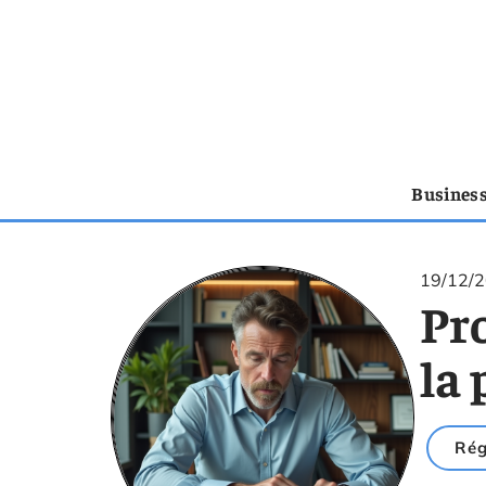
Busines
19/12/
Pro
la 
Rég