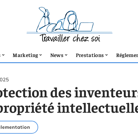
s
Marketing
News
Prestations
Réglemen
2025
tection des inventeurs
propriété intellectuelle
lementation