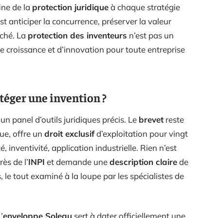
ine de la
protection juridique
à chaque stratégie
est anticiper la concurrence, préserver la valeur
rché. La
protection des inventeurs
n’est pas un
de croissance et d’innovation pour toute entreprise
éger une invention ?
un panel d’outils juridiques précis. Le
brevet
reste
que, offre un
droit exclusif
d’exploitation pour vingt
é, inventivité, application industrielle. Rien n’est
ès de l’
INPI
et demande une
description claire
de
, le tout examiné à la loupe par les spécialistes de
’
enveloppe Soleau
sert à dater officiellement une