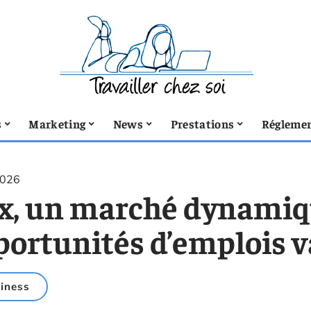
s
Marketing
News
Prestations
Réglemen
2026
x, un marché dynamiq
portunités d’emplois v
iness