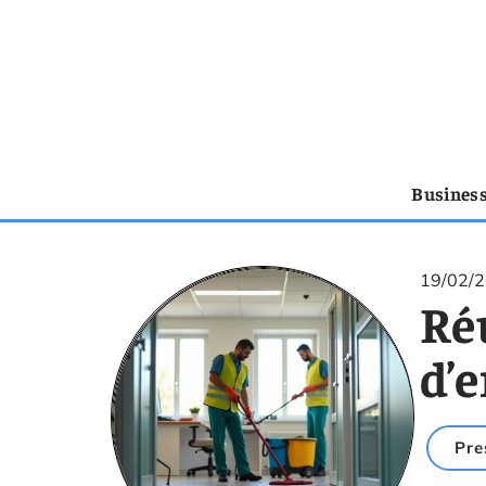
Busines
19/02/
Réu
d’e
Pre