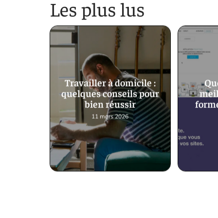
Les plus lus
Travailler à domicile :
Que
quelques conseils pour
meil
bien réussir
forme
11 mars 2026