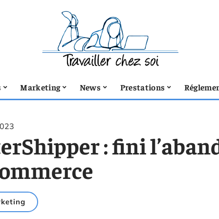
s
Marketing
News
Prestations
Réglemen
2023
erShipper : fini l’aba
commerce
keting